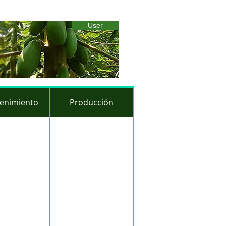
User
enimiento
Producción