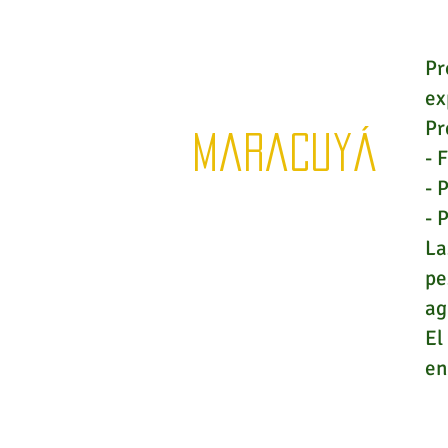
Pr
ex
Pr
Maracuyá
- 
- 
- 
La
pe
ag
El
en