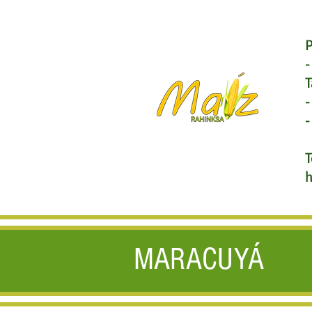
P
T
T
h
MARACUYÁ