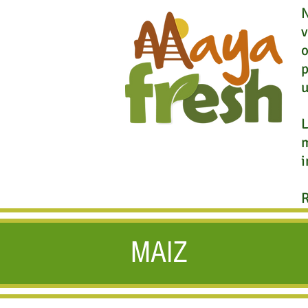
N
v
o
p
u
m
i
R
MAIZ